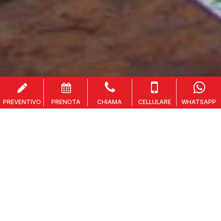
A due passi dal mare e dal centro
MODERNE
SUITE
CON
PISCINA
PER
LA
TUA
ESTATE
A
RICCIONE
Benvenuti al Residence Filmare, la scelta